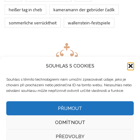
heißer tag in cheb
kameramann der gebrüder čadík
sommerliche verrücktheit
wallenstein-festspiele
SOUHLAS S COOKIES
Souhlas s těmito technologiemi nám umožní zpracovávat údaje, jako je
chování při procházení nebo jedinečná ID na tomto webu. Nesouhlas nebo
odvolání souhlasu může nepříznivě ovlivnit určité vlastnosti a funkce.
PŘIJMOUT
ODMÍTNOUT
Copyright 2023 ©
DriveSpace
. All Rights Reserved &
PŘEDVOLBY