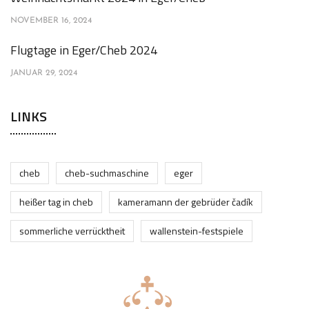
NOVEMBER 16, 2024
Flugtage in Eger/Cheb 2024
JANUAR 29, 2024
LINKS
cheb
cheb-suchmaschine
eger
heißer tag in cheb
kameramann der gebrüder čadík
sommerliche verrücktheit
wallenstein-festspiele