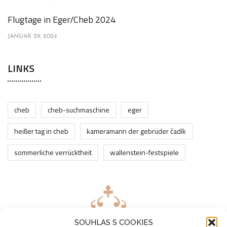
Flugtage in Eger/Cheb 2024
JANUAR 29, 2024
LINKS
cheb
cheb-suchmaschine
eger
heißer tag in cheb
kameramann der gebrüder čadík
sommerliche verrücktheit
wallenstein-festspiele
SOUHLAS S COOKIES