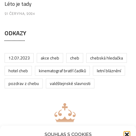
Léto je tady
21 ČERVNA, 2024
ODKAZY
12.07.2023
akce cheb
cheb
chebská hledačka
hotel cheb
kinematograf bratří čadíků
letní bláznění
pozdrav z chebu
valdštejnské slavnosti
SOUHLAS S COOKIES