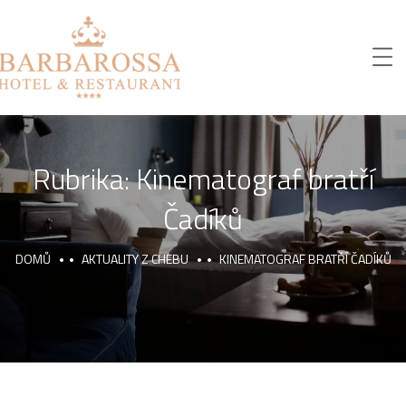
Rubrika:
Kinematograf bratří
Čadíků
DOMŮ
AKTUALITY Z CHEBU
KINEMATOGRAF BRATŘÍ ČADÍKŮ