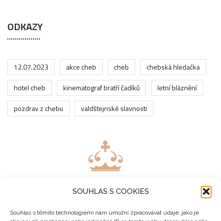
ODKAZY
12.07.2023
akce cheb
cheb
chebská hledačka
hotel cheb
kinematograf bratří čadíků
letní bláznění
pozdrav z chebu
valdštejnské slavnosti
SOUHLAS S COOKIES
Souhlas s těmito technologiemi nám umožní zpracovávat údaje, jako je