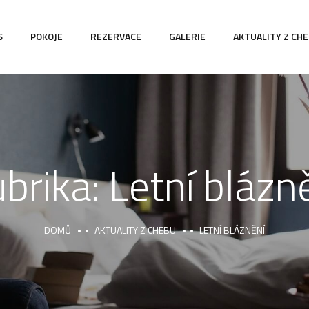
S
POKOJE
REZERVACE
GALERIE
AKTUALITY Z CH
brika:
Letní blázn
DOMŮ
AKTUALITY Z CHEBU
LETNÍ BLÁZNĚNÍ