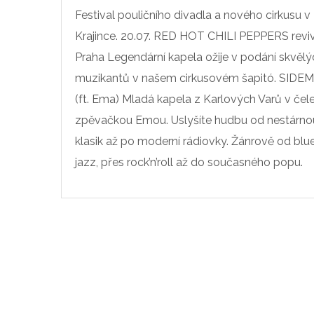
Festival pouličního divadla a nového cirkusu v
Krajince. 20.07. RED HOT CHILI PEPPERS revi
Praha Legendární kapela ožije v podání skvělý
muzikantů v našem cirkusovém šapitó. SIDE
(ft. Ema) Mladá kapela z Karlových Varů v čel
zpěvačkou Emou. Uslyšíte hudbu od nestárno
klasik až po moderní rádiovky. Žánrově od blue
jazz, přes rock’n’roll až do současného popu.