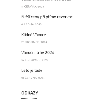
11 ČERVNA, 2025
Nižší ceny při příme rezervaci
6 LEDNA, 2025
Klidné Vánoce
17 PROSINCE, 2024
Vánoční trhy 2024
16 LISTOPADU, 2024
Léto je tady
21 ČERVNA, 2024
ODKAZY