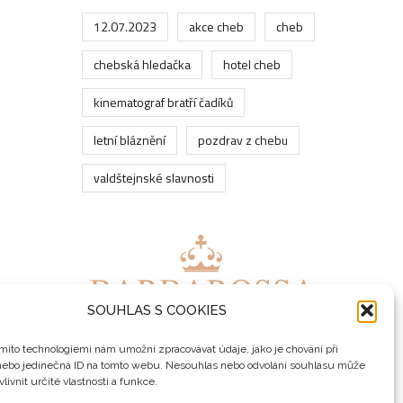
12.07.2023
akce cheb
cheb
chebská hledačka
hotel cheb
kinematograf bratří čadíků
letní bláznění
pozdrav z chebu
valdštejnské slavnosti
SOUHLAS S COOKIES
mito technologiemi nám umožní zpracovávat údaje, jako je chování při
nebo jedinečná ID na tomto webu. Nesouhlas nebo odvolání souhlasu může
livnit určité vlastnosti a funkce.