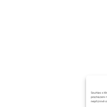
Souhlas s tě
procházení 
nepříznivě ov