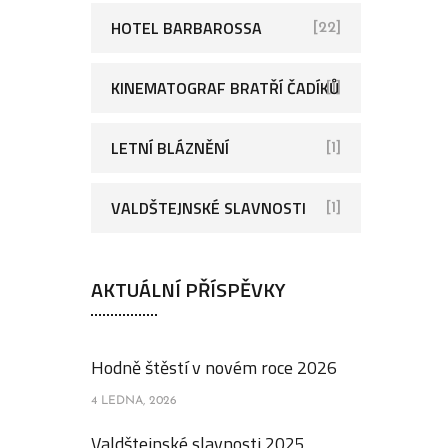
HOTEL BARBAROSSA
[22]
KINEMATOGRAF BRATŘÍ ČADÍKŮ
[1]
LETNÍ BLÁZNĚNÍ
[1]
VALDŠTEJNSKÉ SLAVNOSTI
[1]
AKTUÁLNÍ PŘÍSPĚVKY
Hodně štěstí v novém roce 2026
4 LEDNA, 2026
Valdštejnské slavnosti 2025