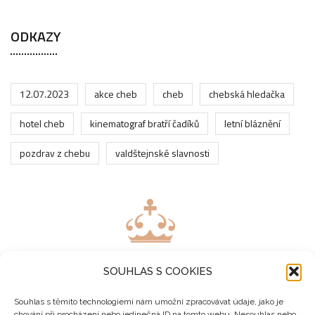
ODKAZY
12.07.2023
akce cheb
cheb
chebská hledačka
hotel cheb
kinematograf bratří čadíků
letní bláznění
pozdrav z chebu
valdštejnské slavnosti
SOUHLAS S COOKIES
Souhlas s těmito technologiemi nám umožní zpracovávat údaje, jako je
chování při procházení nebo jedinečná ID na tomto webu. Nesouhlas nebo