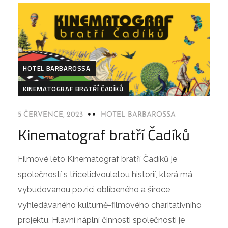
HOTEL BARBAROSSA
KINEMATOGRAF BRATŘÍ ČADÍKŮ
5 ČERVENCE, 2023
HOTEL BARBAROSSA
Kinematograf bratří Čadíků
Filmové léto Kinematograf bratří Čadíků je
společností s třicetidvouletou historií, která má
vybudovanou pozici oblíbeného a široce
vyhledávaného kulturně-filmového charitativního
projektu. Hlavní náplní činnosti společnosti je