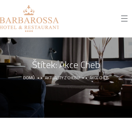
Štítek:
Akce Cheb
DOMŮ
AKTUALITY Z CHEBU
AKCE CHEB