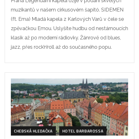
Praha Legendární kapela ožije v podání skvělých
muzikantů v našem cirkusovém šapitó. SIDEMEN
(ft. Ema) Mladá kapela z Karlových Varů v čele se
zpěvačkou Emou. Uslyšíte hudbu od nestárnoucích
klasik až po moderní rádiovky. Žánrově od blues,
jazz, přes rock’n’roll až do současného popu.
CHEBSKÁ HLEDAČKA
HOTEL BARBAROSSA