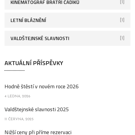
KINEMATOGRAF BRATŘÍ ČADÍKŮ
[1]
LETNÍ BLÁZNĚNÍ
[1]
VALDŠTEJNSKÉ SLAVNOSTI
[1]
AKTUÁLNÍ PŘÍSPĚVKY
Hodně štěstí v novém roce 2026
4 LEDNA, 2026
Valdštejnské slavnosti 2025
11 ČERVNA, 2025
Nižší ceny při příme rezervaci