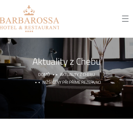
Aktuality z Chebu
DOMŮ
AKTUALITY Z CHEBU
NIŽŠÍ CENY PŘI PŘÍME REZERVACI