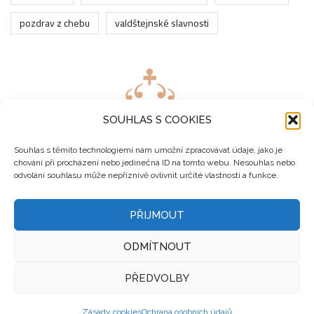
pozdrav z chebu
valdštejnské slavnosti
SOUHLAS S COOKIES
Souhlas s těmito technologiemi nám umožní zpracovávat údaje, jako je
chování při procházení nebo jedinečná ID na tomto webu. Nesouhlas nebo
odvolání souhlasu může nepříznivě ovlivnit určité vlastnosti a funkce.
PŘIJMOUT
ODMÍTNOUT
Copyright 2023 ©
DriveSpace
. All Rights Reserved &
PŘEDVOLBY
Design
DriveSpace
.
Zásady cookies
Ochrana osobních údajů