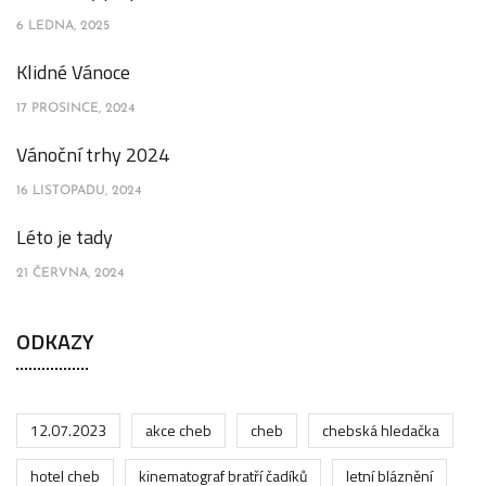
6 LEDNA, 2025
Klidné Vánoce
17 PROSINCE, 2024
Vánoční trhy 2024
16 LISTOPADU, 2024
Léto je tady
21 ČERVNA, 2024
ODKAZY
12.07.2023
akce cheb
cheb
chebská hledačka
hotel cheb
kinematograf bratří čadíků
letní bláznění