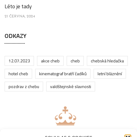
Léto je tady
21 ČERVNA, 2024
ODKAZY
12.07.2023
akce cheb
cheb
chebská hledačka
hotel cheb
kinematograf bratří čadíků
letní bláznění
pozdrav z chebu
valdštejnské slavnosti