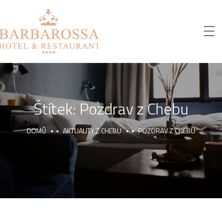
Štítek:
Pozdrav z Chebu
DOMŮ
AKTUALITY Z CHEBU
POZDRAV Z CHEBU