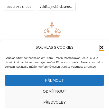
pozdrav z chebu
valdštejnské slavnosti
SOUHLAS S COOKIES
Souhlas s těmito technologiemi nám umožní zpracovávat údaje, jako je
chování při procházení nebo jedinečná ID na tomto webu. Nesouhlas nebo
odvolání souhlasu může nepříznivě ovlivnit určité vlastnosti a funkce.
PŘIJMOUT
ODMÍTNOUT
Copyright 2023 ©
DriveSpace
. All Rights Reserved &
PŘEDVOLBY