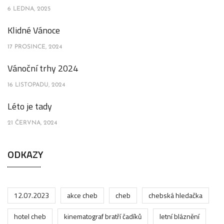
6 LEDNA, 2025
Klidné Vánoce
17 PROSINCE, 2024
Vánoční trhy 2024
16 LISTOPADU, 2024
Léto je tady
21 ČERVNA, 2024
ODKAZY
12.07.2023
akce cheb
cheb
chebská hledačka
hotel cheb
kinematograf bratří čadíků
letní bláznění