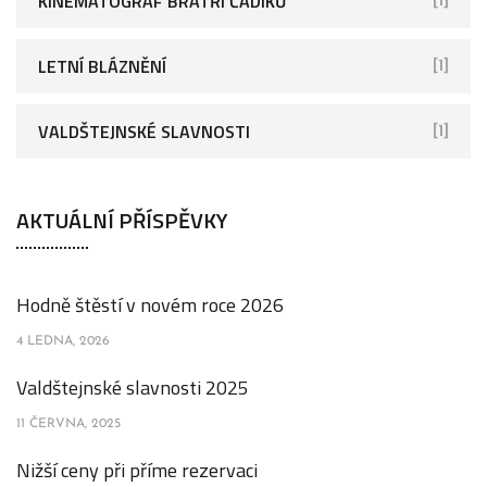
KINEMATOGRAF BRATŘÍ ČADÍKŮ
[1]
LETNÍ BLÁZNĚNÍ
[1]
VALDŠTEJNSKÉ SLAVNOSTI
[1]
AKTUÁLNÍ PŘÍSPĚVKY
Hodně štěstí v novém roce 2026
4 LEDNA, 2026
Valdštejnské slavnosti 2025
11 ČERVNA, 2025
Nižší ceny při příme rezervaci