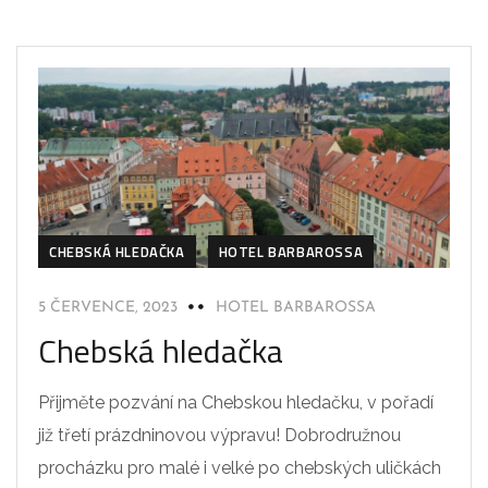
CHEBSKÁ HLEDAČKA
HOTEL BARBAROSSA
5 ČERVENCE, 2023
HOTEL BARBAROSSA
Chebská hledačka
Přijměte pozvání na Chebskou hledačku, v pořadí
již třetí prázdninovou výpravu! Dobrodružnou
procházku pro malé i velké po chebských uličkách