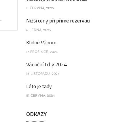
11 ČERVNA, 2025
..
Nižší ceny při příme rezervaci
6 LEDNA, 2025
Klidné Vánoce
17 PROSINCE, 2024
Vánoční trhy 2024
16 LISTOPADU, 2024
Léto je tady
21 ČERVNA, 2024
ODKAZY