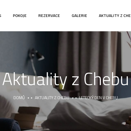
S
POKOJE
REZERVACE
GALERIE
AKTUALITY Z CH
Aktuality z Chebu
DOMŮ
AKTUALITY Z CHEBU
LETECKÝ DEN V CHEBU