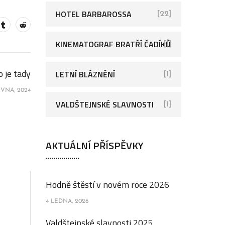
HOTEL BARBAROSSA
[22]
KINEMATOGRAF BRATŘÍ ČADÍKŮ
[1]
o je tady
LETNÍ BLÁZNĚNÍ
[1]
RVNA, 2024
VALDŠTEJNSKÉ SLAVNOSTI
[1]
AKTUÁLNÍ PŘÍSPĚVKY
Hodně štěstí v novém roce 2026
4 LEDNA, 2026
Valdštejnské slavnosti 2025