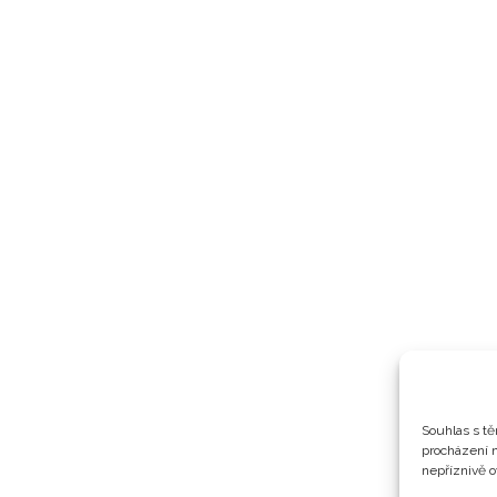
Souhlas s tě
procházení 
nepříznivě ov