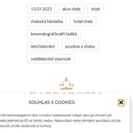
12.07.2023
akce cheb
cheb
chebská hledačka
hotel cheb
kinematograf bratří čadíků
letní bláznění
pozdrav z chebu
valdštejnské slavnosti
SOUHLAS S COOKIES
mito technologiemi nám umožní zpracovávat údaje, jako je chování při
nebo jedinečná ID na tomto webu. Nesouhlas nebo odvolání souhlasu může
livnit určité vlastnosti a funkce.