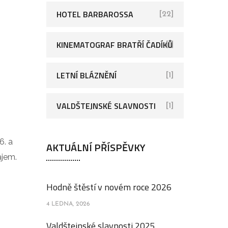
HOTEL BARBAROSSA
[22]
KINEMATOGRAF BRATŘÍ ČADÍKŮ
[1]
LETNÍ BLÁZNĚNÍ
[1]
VALDŠTEJNSKÉ SLAVNOSTI
[1]
6. a
AKTUÁLNÍ PŘÍSPĚVKY
ájem.
Hodně štěstí v novém roce 2026
4 LEDNA, 2026
Valdštejnské slavnosti 2025