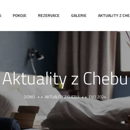
S
POKOJE
REZERVACE
GALERIE
AKTUALITY Z CH
Aktuality z Chebu
DOMŮ
AKTUALITY Z CHEBU
FIJO 2024