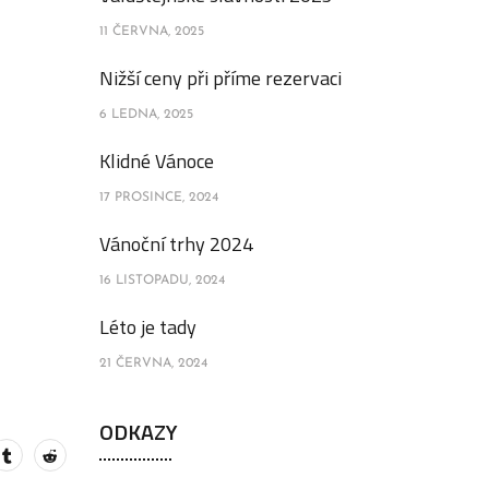
11 ČERVNA, 2025
Nižší ceny při příme rezervaci
6 LEDNA, 2025
Klidné Vánoce
17 PROSINCE, 2024
Vánoční trhy 2024
16 LISTOPADU, 2024
Léto je tady
21 ČERVNA, 2024
ODKAZY