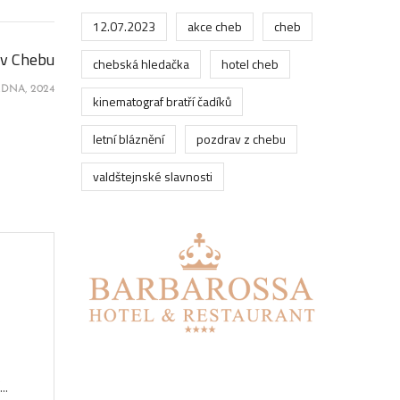
12.07.2023
akce cheb
cheb
 v Chebu
chebská hledačka
hotel cheb
EDNA, 2024
kinematograf bratří čadíků
letní bláznění
pozdrav z chebu
valdštejnské slavnosti
..